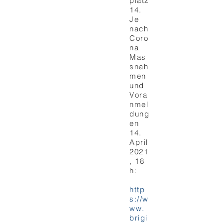
platz
14.
Je
nach
Coro
na
Mas
snah
men
und
Vora
nmel
dung
en
14.
April
2021
, 18
h:
http
s://w
ww.
brigi