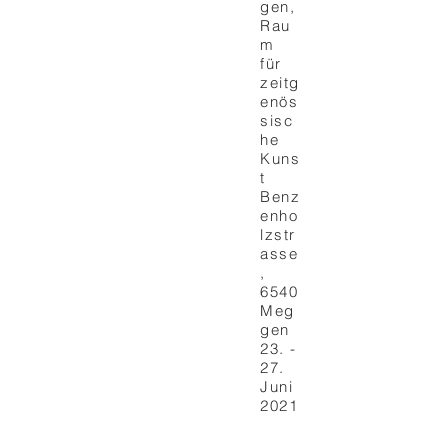
gen,
Rau
m
für
zeitg
enös
sisc
he
Kuns
t
Benz
enho
lzstr
asse
,
6540
Meg
gen
23. -
27.
Juni
2021