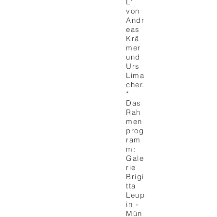
L'
von
Andr
eas
Krä
mer
und
Urs
Lima
cher.
*
Das
Rah
men
prog
ram
m:
Gale
rie
Brigi
tta
Leup
in -
Mün