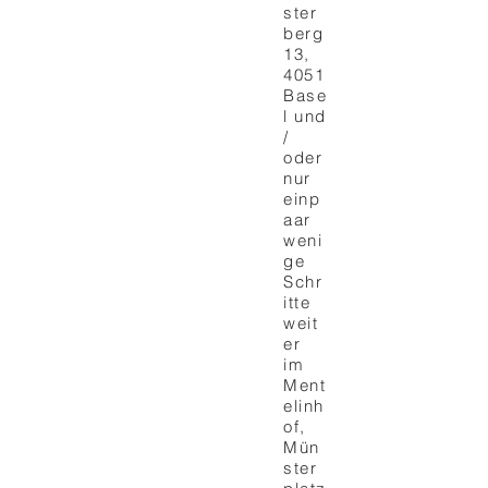
ster
berg
13,
4051
Base
l und
/
oder
nur
einp
aar
weni
ge
Schr
itte
weit
er
im
Ment
elinh
of,
Mün
ster