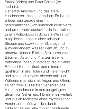
Stüssi (Video) und Peter Färber (AV-
Technik).
Der erste Anschein und das erste
Hineinhören könnten täuschen. Es ist, als
erlebe man gerade eine im
herkömmlichen Sinn synchron konzipierte
und produzierte audiovisuelle Installation.
Einem Video-Loop in Schwarz-Weiss vom
alltäglichen Leben in einer urbanen
Strasse und dazwischen überlagernd
aufbrandendem Wasser, dem ab und zu
abschweifenden Blick in Strukturen von
Bäumen, Ästen und Pflanzen ist eine
betörende Tonspur unterlegt, die auf eine
Flöte schliessen lässt, deren tonales
Spektrum in alle Höhen und Tiefen reicht
und sich auch rhythmisierend artikuliert.
Während man sich mit Augen und Ohren,
seinen zwei äussersten Sensoren des
Hirns, zunehmend in den ausgelegten
Strom von Sehen und Hören hinein vertieft
und in sich Momente eines rhythmischen
Versinkens spürt, werden durch
Bildwechsel und elektronisch konturierte